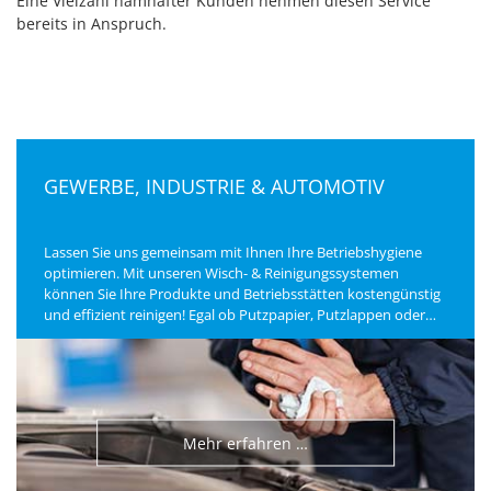
Eine Vielzahl namhafter Kunden nehmen diesen Service
bereits in Anspruch.
GEWERBE, INDUSTRIE & AUTOMOTIV
Lassen Sie uns gemeinsam mit Ihnen Ihre Betriebshygiene
optimieren. Mit unseren Wisch- & Reinigungssystemen
können Sie Ihre Produkte und Betriebsstätten kostengünstig
und effizient reinigen! Egal ob Putzpapier, Putzlappen oder
Spezial Vliestüchern, wir garantieren Ihnen seit über 15 Jahre
eine gleichbleibende Qualität.
Mehr erfahren …